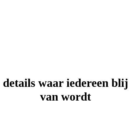
(kantoor)inrichting, waar ontwikkelingen als het
hybride werken en community building om
innovatieve, duurzame oplossingen vragen.
details waar iedereen blij
van wordt