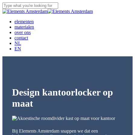
Skip
to
Close
main
Search
content
Menu
elementen
materialen
over ons
contact
NL
EN
Design kantoorlocker op
maat
Bij Elements Amsterdam snappen we dat een